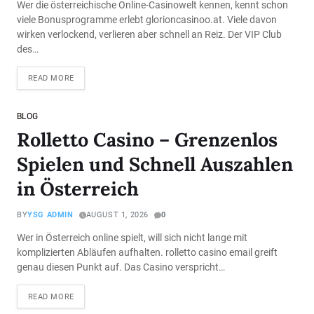
Wer die österreichische Online-Casinowelt kennen, kennt schon
viele Bonusprogramme erlebt glorioncasinoo.at. Viele davon
wirken verlockend, verlieren aber schnell an Reiz. Der VIP Club
des…
READ MORE
BLOG
Rolletto Casino – Grenzenlos
Spielen und Schnell Auszahlen
in Österreich
BY
YSG ADMIN
AUGUST 1, 2026
0
Wer in Österreich online spielt, will sich nicht lange mit
komplizierten Abläufen aufhalten. rolletto casino email greift
genau diesen Punkt auf. Das Casino verspricht…
READ MORE