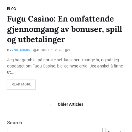
BLOG
Fugu Casino: En omfattende
gjennomgang av bonuser, spill
og utbetalinger
BY
YSG ADMIN
AUGUST 1, 2026
0
Jeg har gamblet på norske nettkasinoer i mange år, og når jeg
oppdaget om Fugu Casino, ble jeg nysgjerrig. Jeg ønsket å finne
ut…
READ MORE
←
Older Articles
Search