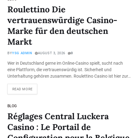
Roulettino Die
vertrauenswürdige Casino-
Marke für den deutschen
Markt
BY
YSG ADMIN
AUGUST 3, 2026
0
Wer in Deutschland gerne im Online-Casino spielt, sucht nach
eine Plattform, die vertrauenswürdig ist. Sicherheit und
Unterhaltung gehören zusammen. Roulettino Casino ist hier zur…
READ MORE
BLOG
Réglages Central Luckera
Casino : Le Portail de
Configuration pour la Belgique