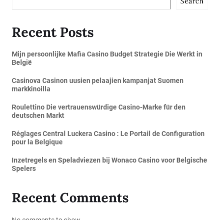
Search
Recent Posts
Mijn persoonlijke Mafia Casino Budget Strategie Die Werkt in
België
Casinova Casinon uusien pelaajien kampanjat Suomen
markkinoilla
Roulettino Die vertrauenswürdige Casino-Marke für den
deutschen Markt
Réglages Central Luckera Casino : Le Portail de Configuration
pour la Belgique
Inzetregels en Speladviezen bij Wonaco Casino voor Belgische
Spelers
Recent Comments