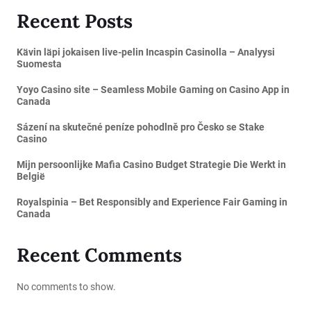
Recent Posts
Kävin läpi jokaisen live-pelin Incaspin Casinolla – Analyysi
Suomesta
Yoyo Casino site – Seamless Mobile Gaming on Casino App in
Canada
Sázení na skutečné peníze pohodlně pro Česko se Stake
Casino
Mijn persoonlijke Mafia Casino Budget Strategie Die Werkt in
België
Royalspinia – Bet Responsibly and Experience Fair Gaming in
Canada
Recent Comments
No comments to show.