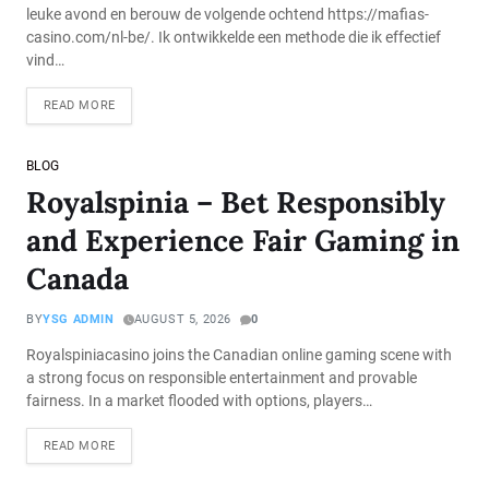
leuke avond en berouw de volgende ochtend https://mafias-
casino.com/nl-be/. Ik ontwikkelde een methode die ik effectief
vind…
READ MORE
BLOG
Royalspinia – Bet Responsibly
and Experience Fair Gaming in
Canada
BY
YSG ADMIN
AUGUST 5, 2026
0
Royalspiniacasino joins the Canadian online gaming scene with
a strong focus on responsible entertainment and provable
fairness. In a market flooded with options, players…
READ MORE