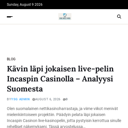
Sunday, August 9 2026
BLOG
Kävin läpi jokaisen live-pelin
Incaspin Casinolla – Analyysi
Suomesta
BY
YSG ADMIN
AUGUST 6, 2026
0
Olen suomalainen nettikasinoharrastaja, ja viime viikot menivät
mielenkiintoiseen projektiin. Päädyin pelata läpi jokaisen
Incaspin Casinon live-kasinopelin, jotta pystyisin kerrottua sinulle
rehelliset näkemykseni. Tässä arvostelussa…