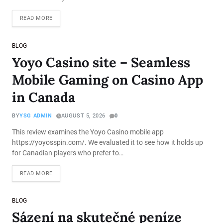
READ MORE
BLOG
Yoyo Casino site – Seamless
Mobile Gaming on Casino App
in Canada
BY
YSG ADMIN
AUGUST 5, 2026
0
This review examines the Yoyo Casino mobile app
https://yoyosspin.com/. We evaluated it to see how it holds up
for Canadian players who prefer to…
READ MORE
BLOG
Sázení na skutečné peníze