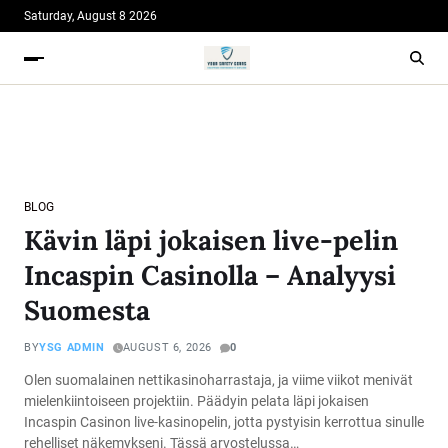
Saturday, August 8 2026
BLOG
Kävin läpi jokaisen live-pelin
Incaspin Casinolla – Analyysi
Suomesta
BY
YSG ADMIN
AUGUST 6, 2026
0
Olen suomalainen nettikasinoharrastaja, ja viime viikot menivät
mielenkiintoiseen projektiin. Päädyin pelata läpi jokaisen
Incaspin Casinon live-kasinopelin, jotta pystyisin kerrottua sinulle
rehelliset näkemykseni. Tässä arvostelussa…