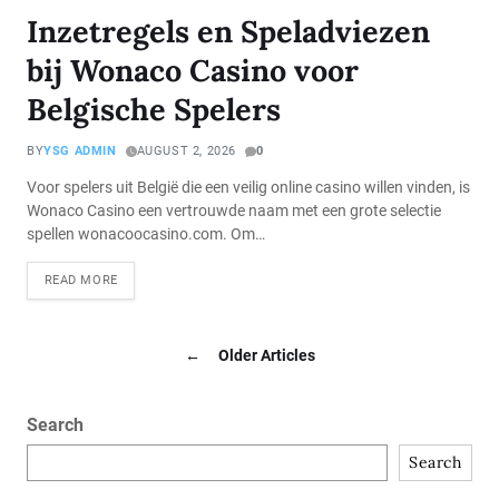
Inzetregels en Speladviezen
bij Wonaco Casino voor
Belgische Spelers
BY
YSG ADMIN
AUGUST 2, 2026
0
Voor spelers uit België die een veilig online casino willen vinden, is
Wonaco Casino een vertrouwde naam met een grote selectie
spellen wonacoocasino.com. Om…
READ MORE
←
Older Articles
Search
Search