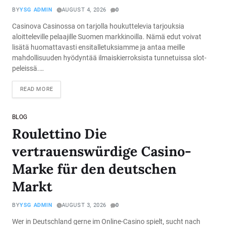
BY
YSG ADMIN
AUGUST 4, 2026
0
Casinova Casinossa on tarjolla houkuttelevia tarjouksia
aloitteleville pelaajille Suomen markkinoilla. Nämä edut voivat
lisätä huomattavasti ensitalletuksiamme ja antaa meille
mahdollisuuden hyödyntää ilmaiskierroksista tunnetuissa slot-
peleissä.…
READ MORE
BLOG
Roulettino Die
vertrauenswürdige Casino-
Marke für den deutschen
Markt
BY
YSG ADMIN
AUGUST 3, 2026
0
Wer in Deutschland gerne im Online-Casino spielt, sucht nach