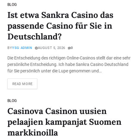
BLOG
Ist etwa Sankra Casino das
passende Casino für Sie in
Deutschland?
BY
YSG ADMIN
AUGUST 5, 2026
0
Die Entscheidung des richtigen Online-Casinos stellt dar eine sehr
persönliche Entscheidung. Ich habe Sankra Casino Deutschland
für Sie persönlich unter die Lupe genommen und…
READ MORE
BLOG
Casinova Casinon uusien
pelaajien kampanjat Suomen
markkinoilla