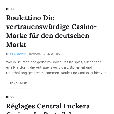
BLOG
Roulettino Die
vertrauenswürdige Casino-
Marke für den deutschen
Markt
BY
YSG ADMIN
AUGUST 3, 2026
0
Wer in Deutschland gerne im Online-Casino spielt, sucht nach
eine Plattform, die vertrauenswürdig ist. Sicherheit und
Unterhaltung gehören zusammen. Roulettino Casino ist hier zur…
READ MORE
BLOG
Réglages Central Luckera