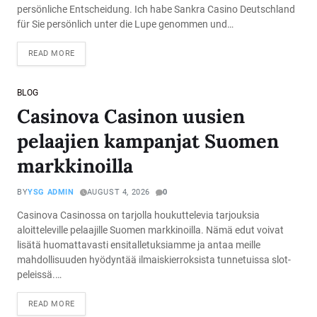
persönliche Entscheidung. Ich habe Sankra Casino Deutschland
für Sie persönlich unter die Lupe genommen und…
READ MORE
BLOG
Casinova Casinon uusien
pelaajien kampanjat Suomen
markkinoilla
BY
YSG ADMIN
AUGUST 4, 2026
0
Casinova Casinossa on tarjolla houkuttelevia tarjouksia
aloitteleville pelaajille Suomen markkinoilla. Nämä edut voivat
lisätä huomattavasti ensitalletuksiamme ja antaa meille
mahdollisuuden hyödyntää ilmaiskierroksista tunnetuissa slot-
peleissä.…
READ MORE