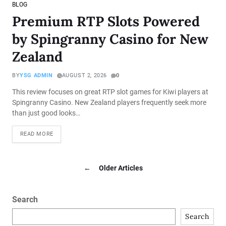
BLOG
Premium RTP Slots Powered
by Spingranny Casino for New
Zealand
BY
YSG ADMIN
AUGUST 2, 2026
0
This review focuses on great RTP slot games for Kiwi players at
Spingranny Casino. New Zealand players frequently seek more
than just good looks…
READ MORE
←
Older Articles
Search
Search