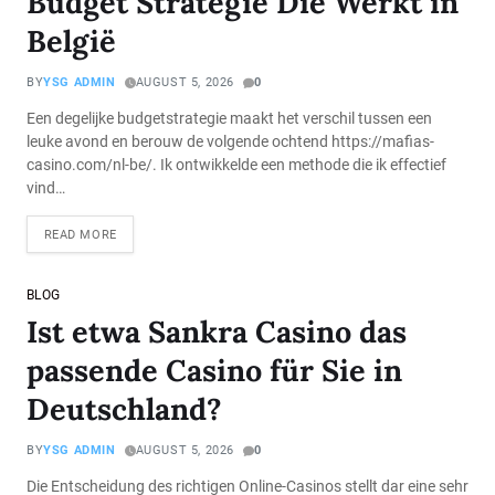
Budget Strategie Die Werkt in
België
BY
YSG ADMIN
AUGUST 5, 2026
0
Een degelijke budgetstrategie maakt het verschil tussen een
leuke avond en berouw de volgende ochtend https://mafias-
casino.com/nl-be/. Ik ontwikkelde een methode die ik effectief
vind…
READ MORE
BLOG
Ist etwa Sankra Casino das
passende Casino für Sie in
Deutschland?
BY
YSG ADMIN
AUGUST 5, 2026
0
Die Entscheidung des richtigen Online-Casinos stellt dar eine sehr