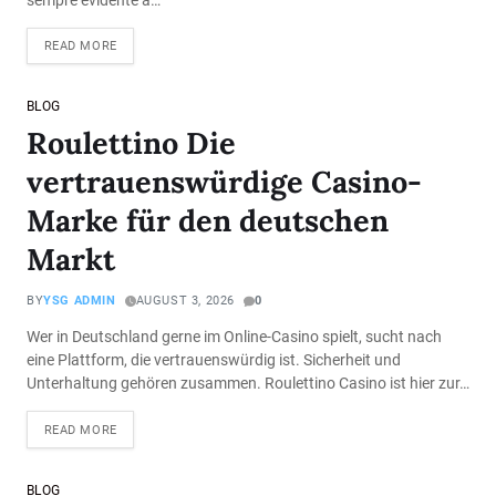
READ MORE
BLOG
Roulettino Die
vertrauenswürdige Casino-
Marke für den deutschen
Markt
BY
YSG ADMIN
AUGUST 3, 2026
0
Wer in Deutschland gerne im Online-Casino spielt, sucht nach
eine Plattform, die vertrauenswürdig ist. Sicherheit und
Unterhaltung gehören zusammen. Roulettino Casino ist hier zur…
READ MORE
BLOG