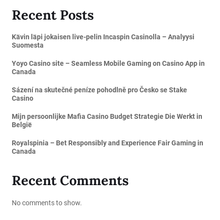
Recent Posts
Kävin läpi jokaisen live-pelin Incaspin Casinolla – Analyysi
Suomesta
Yoyo Casino site – Seamless Mobile Gaming on Casino App in
Canada
Sázení na skutečné peníze pohodlně pro Česko se Stake
Casino
Mijn persoonlijke Mafia Casino Budget Strategie Die Werkt in
België
Royalspinia – Bet Responsibly and Experience Fair Gaming in
Canada
Recent Comments
No comments to show.