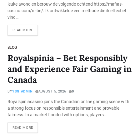
leuke avond en berouw de volgende ochtend https://mafias-
casino.com/nl-be/. Ik ontwikkelde een methode die ik effectief
vind…
READ MORE
BLOG
Royalspinia – Bet Responsibly
and Experience Fair Gaming in
Canada
BY
YSG ADMIN
AUGUST 5, 2026
0
Royalspiniacasino joins the Canadian online gaming scene with
a strong focus on responsible entertainment and provable
fairness. In a market flooded with options, players…
READ MORE