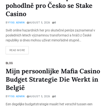
pohodlně pro Česko se Stake
Casino
BY
YSG ADMIN
AUGUST 5, 2026
0
Svět online hazardních her pro skutečné peníze zaznamenal v
posledních letech významnou transformací a hráči z České
republiky si dnes mohou užívat mimořádné stupně…
READ MORE
BLOG
Mijn persoonlijke Mafia Casino
Budget Strategie Die Werkt in
België
BY
YSG ADMIN
AUGUST 5, 2026
0
Een degelijke budgetstrategie maakt het verschil tussen een