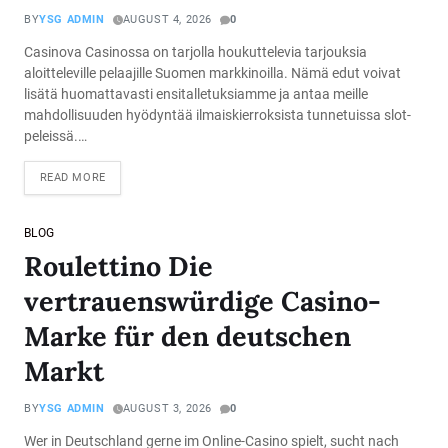
BY
YSG ADMIN
AUGUST 4, 2026
0
Casinova Casinossa on tarjolla houkuttelevia tarjouksia
aloitteleville pelaajille Suomen markkinoilla. Nämä edut voivat
lisätä huomattavasti ensitalletuksiamme ja antaa meille
mahdollisuuden hyödyntää ilmaiskierroksista tunnetuissa slot-
peleissä.…
READ MORE
BLOG
Roulettino Die
vertrauenswürdige Casino-
Marke für den deutschen
Markt
BY
YSG ADMIN
AUGUST 3, 2026
0
Wer in Deutschland gerne im Online-Casino spielt, sucht nach