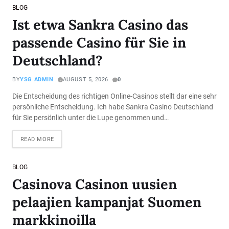
BLOG
Ist etwa Sankra Casino das
passende Casino für Sie in
Deutschland?
BY
YSG ADMIN
AUGUST 5, 2026
0
Die Entscheidung des richtigen Online-Casinos stellt dar eine sehr
persönliche Entscheidung. Ich habe Sankra Casino Deutschland
für Sie persönlich unter die Lupe genommen und…
READ MORE
BLOG
Casinova Casinon uusien
pelaajien kampanjat Suomen
markkinoilla