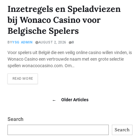
Inzetregels en Speladviezen
bij Wonaco Casino voor
Belgische Spelers
BY
YSG ADMIN
AUGUST 2, 2026
0
Voor spelers uit België die een veilig online casino willen vinden, is
Wonaco Casino een vertrouwde naam met een grote selectie
spellen wonacoocasino.com. Om…
READ MORE
←
Older Articles
Search
Search