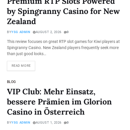
Premium RTP Slots Powered
by Spingranny Casino for New
Zealand
BY
YSG ADMIN
AUGUST 2, 2026
0
This review focuses on great RTP slot games for Kiwi players at
Spingranny Casino. New Zealand players frequently seek more
than just good looks…
READ MORE
BLOG
VIP Club: Mehr Einsatz,
bessere Prämien im Glorion
Casino in Österreich
BY
YSG ADMIN
AUGUST 1, 2026
0