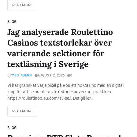
READ MORE
BLOG
Jag analyserade Roulettino
Casinos textstorlekar över
varierande sektioner för
textläsning i Sverige
BY
YSG ADMIN
AUGUST 2, 2026
0
Vi har granskat varje pixel på Roulettino Casino med en digital
lupp för att se hur deras textstorlekar verkar i praktiken
https://roulettinoo.eu.com/sv-se/. Det gäller…
READ MORE
BLOG