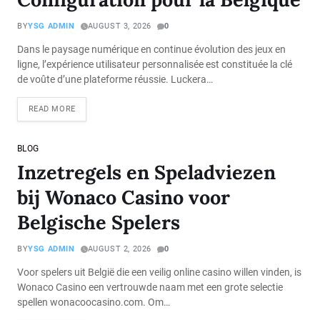
BY
YSG ADMIN
AUGUST 3, 2026
0
Dans le paysage numérique en continue évolution des jeux en
ligne, l’expérience utilisateur personnalisée est constituée la clé
de voûte d’une plateforme réussie. Luckera…
READ MORE
BLOG
Inzetregels en Speladviezen
bij Wonaco Casino voor
Belgische Spelers
BY
YSG ADMIN
AUGUST 2, 2026
0
Voor spelers uit België die een veilig online casino willen vinden, is
Wonaco Casino een vertrouwde naam met een grote selectie
spellen wonacoocasino.com. Om…