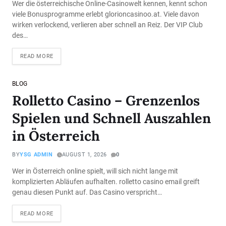
Wer die österreichische Online-Casinowelt kennen, kennt schon
viele Bonusprogramme erlebt glorioncasinoo.at. Viele davon
wirken verlockend, verlieren aber schnell an Reiz. Der VIP Club
des…
READ MORE
BLOG
Rolletto Casino – Grenzenlos
Spielen und Schnell Auszahlen
in Österreich
BY
YSG ADMIN
AUGUST 1, 2026
0
Wer in Österreich online spielt, will sich nicht lange mit
komplizierten Abläufen aufhalten. rolletto casino email greift
genau diesen Punkt auf. Das Casino verspricht…
READ MORE