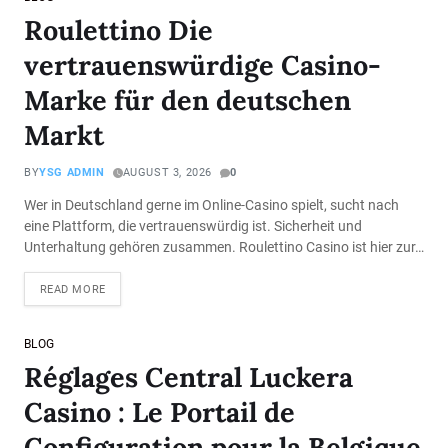
Roulettino Die
vertrauenswürdige Casino-
Marke für den deutschen
Markt
BY
YSG ADMIN
AUGUST 3, 2026
0
Wer in Deutschland gerne im Online-Casino spielt, sucht nach
eine Plattform, die vertrauenswürdig ist. Sicherheit und
Unterhaltung gehören zusammen. Roulettino Casino ist hier zur…
READ MORE
BLOG
Réglages Central Luckera
Casino : Le Portail de
Configuration pour la Belgique