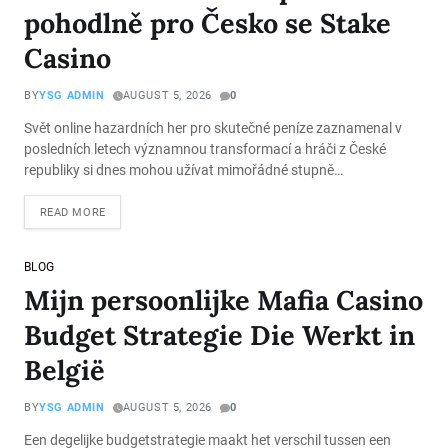
pohodlně pro Česko se Stake
Casino
BY
YSG ADMIN
AUGUST 5, 2026
0
Svět online hazardních her pro skutečné peníze zaznamenal v
posledních letech významnou transformací a hráči z České
republiky si dnes mohou užívat mimořádné stupně…
READ MORE
BLOG
Mijn persoonlijke Mafia Casino
Budget Strategie Die Werkt in
België
BY
YSG ADMIN
AUGUST 5, 2026
0
Een degelijke budgetstrategie maakt het verschil tussen een