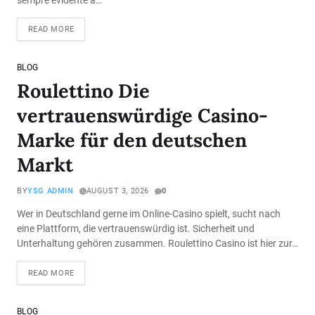
READ MORE
BLOG
Roulettino Die
vertrauenswürdige Casino-
Marke für den deutschen
Markt
BY
YSG ADMIN
AUGUST 3, 2026
0
Wer in Deutschland gerne im Online-Casino spielt, sucht nach
eine Plattform, die vertrauenswürdig ist. Sicherheit und
Unterhaltung gehören zusammen. Roulettino Casino ist hier zur…
READ MORE
BLOG