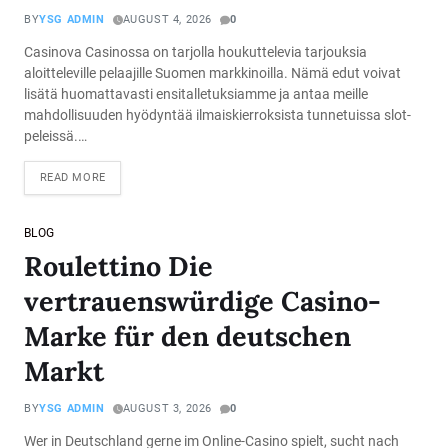
BY
YSG ADMIN
AUGUST 4, 2026
0
Casinova Casinossa on tarjolla houkuttelevia tarjouksia
aloitteleville pelaajille Suomen markkinoilla. Nämä edut voivat
lisätä huomattavasti ensitalletuksiamme ja antaa meille
mahdollisuuden hyödyntää ilmaiskierroksista tunnetuissa slot-
peleissä.…
READ MORE
BLOG
Roulettino Die
vertrauenswürdige Casino-
Marke für den deutschen
Markt
BY
YSG ADMIN
AUGUST 3, 2026
0
Wer in Deutschland gerne im Online-Casino spielt, sucht nach