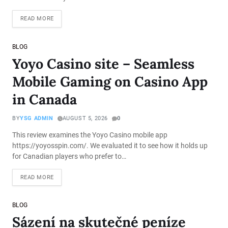
READ MORE
BLOG
Yoyo Casino site – Seamless
Mobile Gaming on Casino App
in Canada
BY
YSG ADMIN
AUGUST 5, 2026
0
This review examines the Yoyo Casino mobile app
https://yoyosspin.com/. We evaluated it to see how it holds up
for Canadian players who prefer to…
READ MORE
BLOG
Sázení na skutečné peníze