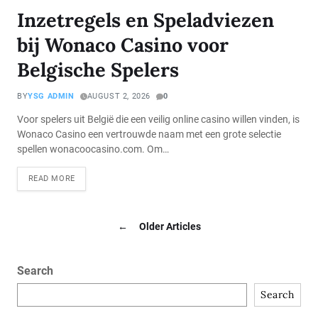
Inzetregels en Speladviezen
bij Wonaco Casino voor
Belgische Spelers
BY
YSG ADMIN
AUGUST 2, 2026
0
Voor spelers uit België die een veilig online casino willen vinden, is
Wonaco Casino een vertrouwde naam met een grote selectie
spellen wonacoocasino.com. Om…
READ MORE
←
Older Articles
Search
Search