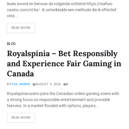
leuke avond en berouw de volgende ochtend https://mafias-
casino.com/nl-be/. Ik ontwikkelde een methode die ik effectief
vind…
READ MORE
BLOG
Royalspinia – Bet Responsibly
and Experience Fair Gaming in
Canada
BY
YSG ADMIN
AUGUST 5, 2026
0
Royalspiniacasino joins the Canadian online gaming scene with
a strong focus on responsible entertainment and provable
fairness. In a market flooded with options, players…
READ MORE