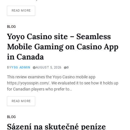
READ MORE
BLOG
Yoyo Casino site – Seamless
Mobile Gaming on Casino App
in Canada
BY
YSG ADMIN
AUGUST 5, 2026
0
This review examines the Yoyo Casino mobile app
https://yoyosspin.com/. We evaluated it to see how it holds up
for Canadian players who prefer to…
READ MORE
BLOG
Sázení na skutečné peníze