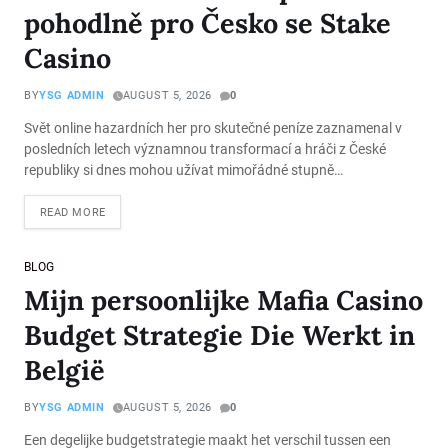
pohodlně pro Česko se Stake
Casino
BY
YSG ADMIN
AUGUST 5, 2026
0
Svět online hazardních her pro skutečné peníze zaznamenal v
posledních letech významnou transformací a hráči z České
republiky si dnes mohou užívat mimořádné stupně…
READ MORE
BLOG
Mijn persoonlijke Mafia Casino
Budget Strategie Die Werkt in
België
BY
YSG ADMIN
AUGUST 5, 2026
0
Een degelijke budgetstrategie maakt het verschil tussen een