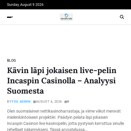
Sunday, August 9 2026
BLOG
Kävin läpi jokaisen live-pelin
Incaspin Casinolla – Analyysi
Suomesta
BY
YSG ADMIN
AUGUST 6, 2026
0
Olen suomalainen nettikasinoharrastaja, ja viime viikot menivät
mielenkiintoiseen projektiin. Päädyin pelata läpi jokaisen
Incaspin Casinon live-kasinopelin, jotta pystyisin kerrottua sinulle
rehelliset näkemykseni. Tässä arvostelussa…