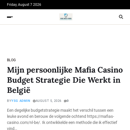
Friday, August 7 2026
BLOG
Mijn persoonlijke Mafia Casino
Budget Strategie Die Werkt in
België
BY
YSG ADMIN
AUGUST 5, 2026
0
Een degelijke budgetstrategie maakt het verschil tussen een
leuke avond en berouw de volgende ochtend https://mafias-
casino.com/nl-be/. Ik ontwikkelde een methode die ik effectief
vind…