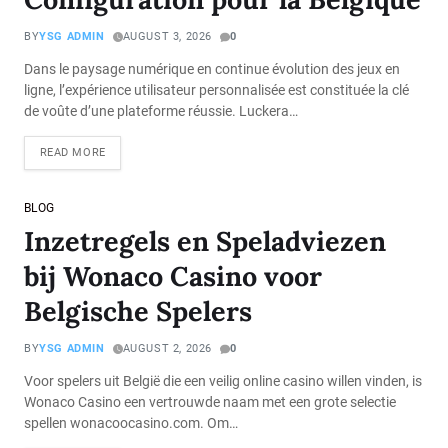
BY
YSG ADMIN
AUGUST 3, 2026
0
Dans le paysage numérique en continue évolution des jeux en
ligne, l’expérience utilisateur personnalisée est constituée la clé
de voûte d’une plateforme réussie. Luckera…
READ MORE
BLOG
Inzetregels en Speladviezen
bij Wonaco Casino voor
Belgische Spelers
BY
YSG ADMIN
AUGUST 2, 2026
0
Voor spelers uit België die een veilig online casino willen vinden, is
Wonaco Casino een vertrouwde naam met een grote selectie
spellen wonacoocasino.com. Om…