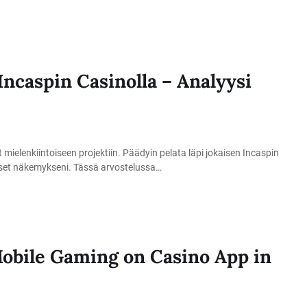
 Incaspin Casinolla – Analyysi
 mielenkiintoiseen projektiin. Päädyin pelata läpi jokaisen Incaspin
elliset näkemykseni. Tässä arvostelussa…
Mobile Gaming on Casino App in