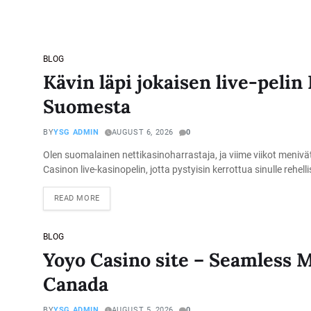
BLOG
Kävin läpi jokaisen live-pelin
Suomesta
BY
YSG ADMIN
AUGUST 6, 2026
0
Olen suomalainen nettikasinoharrastaja, ja viime viikot menivät
Casinon live-kasinopelin, jotta pystyisin kerrottua sinulle reh
READ MORE
BLOG
Yoyo Casino site – Seamless 
Canada
BY
YSG ADMIN
AUGUST 5, 2026
0