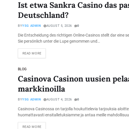
Ist etwa Sankra Casino das pa
Deutschland?
BY
YSG ADMIN
AUGUST 5, 2026
0
Die Entscheidung des richtigen Online-Casinos stellt dar eine
Sie persönlich unter die Lupe genommen und…
READ MORE
BLOG
Casinova Casinon uusien pel
markkinoilla
BY
YSG ADMIN
AUGUST 4, 2026
0
Casinova Casinossa on tarjolla houkuttelevia tarjouksia aloitte
huomattavasti ensitalletuksiamme ja antaa meille mahdollisuu
READ MORE