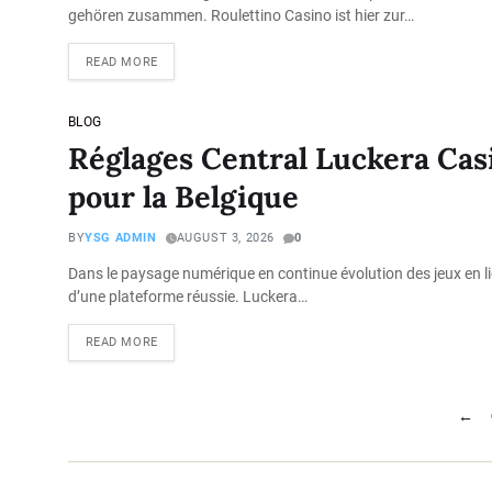
gehören zusammen. Roulettino Casino ist hier zur…
READ MORE
BLOG
Réglages Central Luckera Casi
pour la Belgique
BY
YSG ADMIN
AUGUST 3, 2026
0
Dans le paysage numérique en continue évolution des jeux en lign
d’une plateforme réussie. Luckera…
READ MORE
←