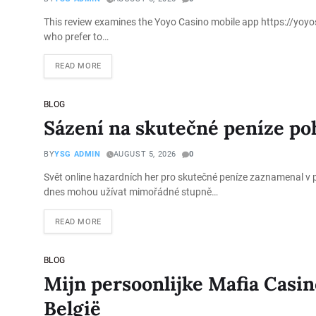
This review examines the Yoyo Casino mobile app https://yoyos
who prefer to…
READ MORE
BLOG
Sázení na skutečné peníze po
BY
YSG ADMIN
AUGUST 5, 2026
0
Svět online hazardních her pro skutečné peníze zaznamenal v p
dnes mohou užívat mimořádné stupně…
READ MORE
BLOG
Mijn persoonlijke Mafia Casin
België