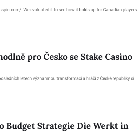
spin.com/. We evaluated it to see how it holds up for Canadian players
hodlně pro Česko se Stake Casino
osledních letech významnou transformací a hráči z České republiky si
o Budget Strategie Die Werkt in