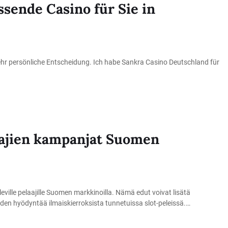
ssende Casino für Sie in
 sehr persönliche Entscheidung. Ich habe Sankra Casino Deutschland für
aajien kampanjat Suomen
leville pelaajille Suomen markkinoilla. Nämä edut voivat lisätä
den hyödyntää ilmaiskierroksista tunnetuissa slot-peleissä.…