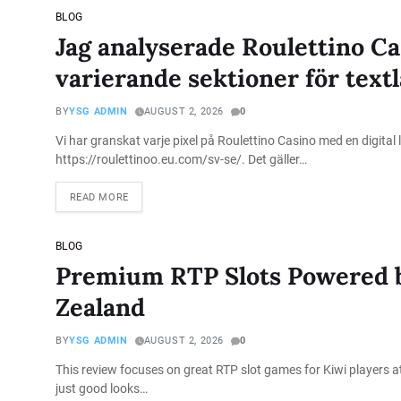
BLOG
Jag analyserade Roulettino Ca
varierande sektioner för textl
BY
YSG ADMIN
AUGUST 2, 2026
0
Vi har granskat varje pixel på Roulettino Casino med en digital l
https://roulettinoo.eu.com/sv-se/. Det gäller…
READ MORE
BLOG
Premium RTP Slots Powered b
Zealand
BY
YSG ADMIN
AUGUST 2, 2026
0
This review focuses on great RTP slot games for Kiwi players 
just good looks…