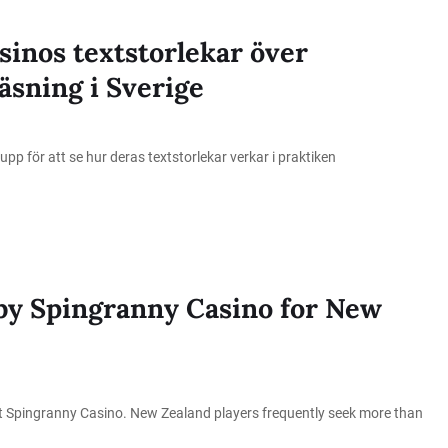
sinos textstorlekar över
äsning i Sverige
upp för att se hur deras textstorlekar verkar i praktiken
y Spingranny Casino for New
at Spingranny Casino. New Zealand players frequently seek more than