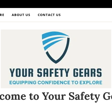
RE
ABOUT US
CONTACT US
come to Your Safety G