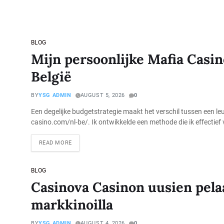
BLOG
Mijn persoonlijke Mafia Casin
België
BY
YSG ADMIN
AUGUST 5, 2026
0
Een degelijke budgetstrategie maakt het verschil tussen een l
casino.com/nl-be/. Ik ontwikkelde een methode die ik effectief
READ MORE
BLOG
Casinova Casinon uusien pel
markkinoilla
BY
YSG ADMIN
AUGUST 4, 2026
0