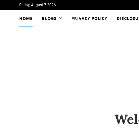
Friday, August 7 2026
HOME
BLOGS
PRIVACY POLICY
DISCLOSU
Wel