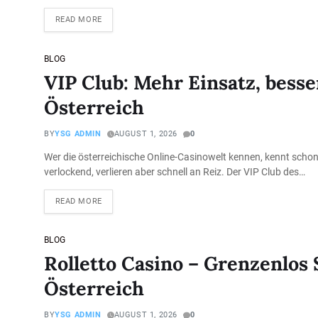
READ MORE
BLOG
VIP Club: Mehr Einsatz, bess
Österreich
BY
YSG ADMIN
AUGUST 1, 2026
0
Wer die österreichische Online-Casinowelt kennen, kennt scho
verlockend, verlieren aber schnell an Reiz. Der VIP Club des…
READ MORE
BLOG
Rolletto Casino – Grenzenlos 
Österreich
BY
YSG ADMIN
AUGUST 1, 2026
0