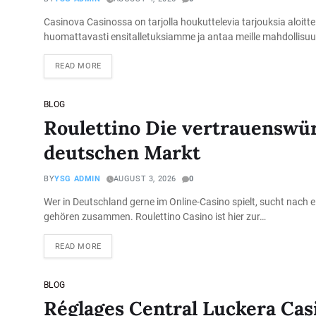
Casinova Casinossa on tarjolla houkuttelevia tarjouksia aloitte
huomattavasti ensitalletuksiamme ja antaa meille mahdollisuu
READ MORE
BLOG
Roulettino Die vertrauenswü
deutschen Markt
BY
YSG ADMIN
AUGUST 3, 2026
0
Wer in Deutschland gerne im Online-Casino spielt, sucht nach e
gehören zusammen. Roulettino Casino ist hier zur…
READ MORE
BLOG
Réglages Central Luckera Casi