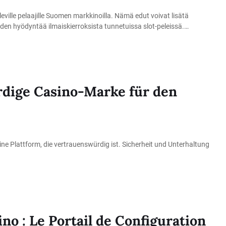
leville pelaajille Suomen markkinoilla. Nämä edut voivat lisätä
den hyödyntää ilmaiskierroksista tunnetuissa slot-peleissä.…
rdige Casino-Marke für den
ine Plattform, die vertrauenswürdig ist. Sicherheit und Unterhaltung
no : Le Portail de Configuration