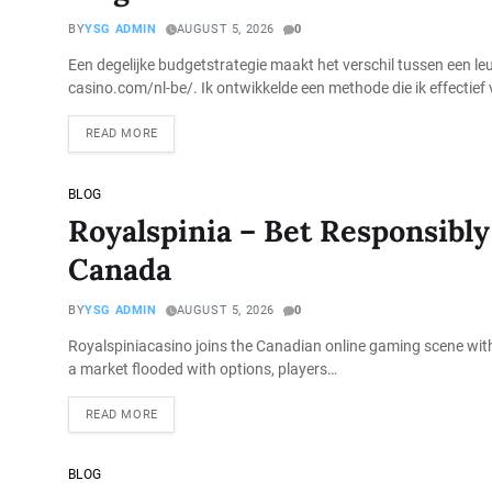
BY
YSG ADMIN
AUGUST 5, 2026
0
Een degelijke budgetstrategie maakt het verschil tussen een l
casino.com/nl-be/. Ik ontwikkelde een methode die ik effectief
READ MORE
BLOG
Royalspinia – Bet Responsibl
Canada
BY
YSG ADMIN
AUGUST 5, 2026
0
Royalspiniacasino joins the Canadian online gaming scene with
a market flooded with options, players…
READ MORE
BLOG