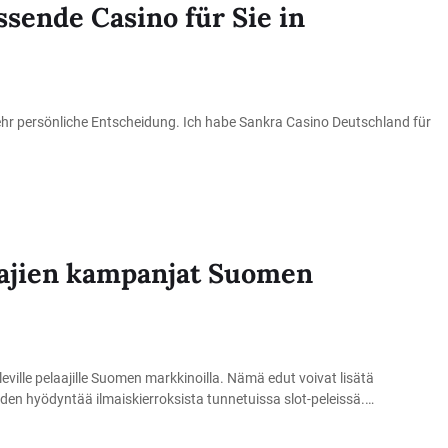
ssende Casino für Sie in
 sehr persönliche Entscheidung. Ich habe Sankra Casino Deutschland für
aajien kampanjat Suomen
leville pelaajille Suomen markkinoilla. Nämä edut voivat lisätä
den hyödyntää ilmaiskierroksista tunnetuissa slot-peleissä.…