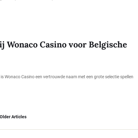
bij Wonaco Casino voor Belgische
den, is Wonaco Casino een vertrouwde naam met een grote selectie spellen
Older Articles