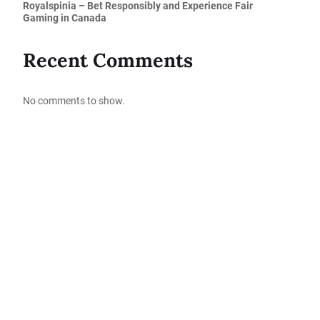
Royalspinia – Bet Responsibly and Experience Fair
Gaming in Canada
Recent Comments
No comments to show.