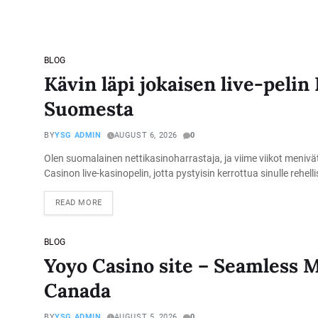
BLOG
Kävin läpi jokaisen live-pelin
Suomesta
BY
YSG ADMIN
AUGUST 6, 2026
0
Olen suomalainen nettikasinoharrastaja, ja viime viikot menivät
Casinon live-kasinopelin, jotta pystyisin kerrottua sinulle reh
READ MORE
BLOG
Yoyo Casino site – Seamless 
Canada
BY
YSG ADMIN
AUGUST 5, 2026
0