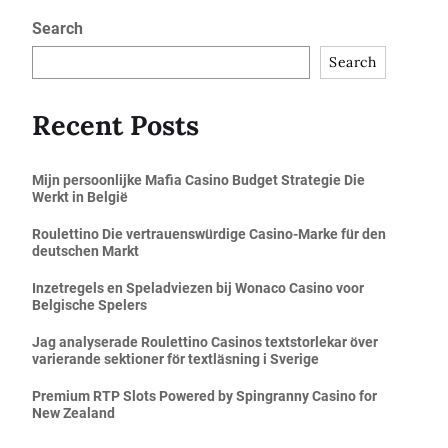
Search
Search
Recent Posts
Mijn persoonlijke Mafia Casino Budget Strategie Die
Werkt in België
Roulettino Die vertrauenswürdige Casino-Marke für den
deutschen Markt
Inzetregels en Speladviezen bij Wonaco Casino voor
Belgische Spelers
Jag analyserade Roulettino Casinos textstorlekar över
varierande sektioner för textläsning i Sverige
Premium RTP Slots Powered by Spingranny Casino for
New Zealand