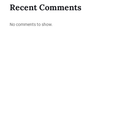
Recent Comments
No comments to show.