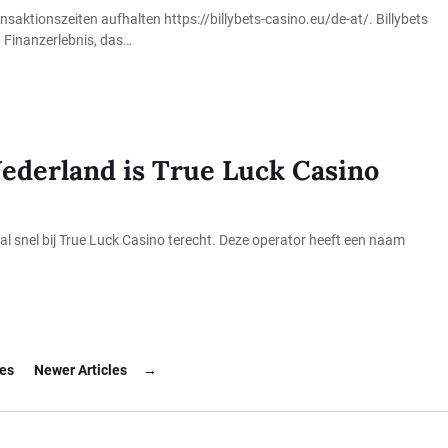
ransaktionszeiten aufhalten https://billybets-casino.eu/de-at/. Billybets
n Finanzerlebnis, das…
Nederland is True Luck Casino
al snel bij True Luck Casino terecht. Deze operator heeft een naam
les
Newer Articles
→