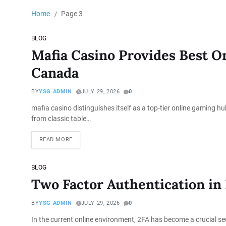
Home
Page 3
BLOG
Mafia Casino Provides Best O
Canada
BY
YSG ADMIN
JULY 29, 2026
0
mafia casino distinguishes itself as a top-tier online gaming hu
from classic table…
READ MORE
BLOG
Two Factor Authentication in
BY
YSG ADMIN
JULY 29, 2026
0
In the current online environment, 2FA has become a crucial secur