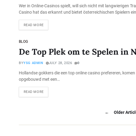
Wer in Online-Casinos spielt, will sich nicht mit langwierigen T
Casino hat das erkannt und bietet österreichischen Spielern ei
READ MORE
BLOG
De Top Plek om te Spelen in 
BY
YSG ADMIN
JULY 28, 2026
0
Hollandse gokkers die een top online casino prefereren, komen 
opgebouwd met een…
READ MORE
←
Older Artic
Copyright © 2026
- Powered by
Blogty
.