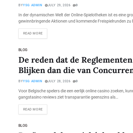
BY
YSG ADMIN
JULY 29, 2026
0
In der dynamischen Welt der Online-Spielotheken ist es eine gr
gewinnbringende Aktionen und kommende Freispielrunden zu
READ MORE
BLOG
De reden dat de Reglementen
Blijken dan die van Concurren
BY
YSG ADMIN
JULY 28, 2026
0
Voor Belgische spelers die een eerlijk online casino zoeken, 
gangstasino reviews ziet transparantie geenszins als…
READ MORE
BLOG