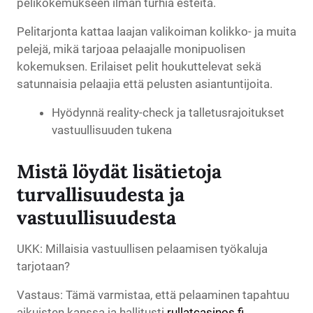
pelikokemukseen ilman turhia esteitä.
Pelitarjonta kattaa laajan valikoiman kolikko- ja muita
pelejä, mikä tarjoaa pelaajalle monipuolisen
kokemuksen. Erilaiset pelit houkuttelevat sekä
satunnaisia pelaajia että pelusten asiantuntijoita.
Hyödynnä reality-check ja talletusrajoitukset
vastuullisuuden tukena
Mistä löydät lisätietoja
turvallisuudesta ja
vastuullisuudesta
UKK: Millaisia vastuullisen pelaamisen työkaluja
tarjotaan?
Vastaus: Tämä varmistaa, että pelaaminen tapahtuu
aikuisten kanssa ja hallitusti
rullatcasinos.fi
.