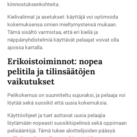
kiinnostuksenkohteita.
Kielivalinnat ja asetukset: käyttäjä voi optimoida
kokemuksensa omien mieltymystensä mukaan.
Tämä sisältö varmistaa, että eri kieliä ja
näppäinyhdistelmiä käyttävät pelaajat voivat olla
ajoissa kartalla.
Erikoistoiminnot: nopea
pelitila ja tilinsäätöjen
vaikutukset
Pelikokemus on suunniteltu sujuvaksi, ja pelaaja voi
löytää sekä suosikit että uusia kokemuksia.
Käyttöohjeet ja tuet auttavat uusia pelaajia
löytämään nopeasti suosikkipelinsä sekä oppimaan
pelisääntöjä. Tämä tukee aloittelijoiden pääsyä