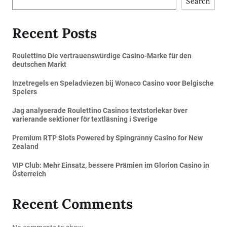
Search
Recent Posts
Roulettino Die vertrauenswürdige Casino-Marke für den
deutschen Markt
Inzetregels en Speladviezen bij Wonaco Casino voor Belgische
Spelers
Jag analyserade Roulettino Casinos textstorlekar över
varierande sektioner för textläsning i Sverige
Premium RTP Slots Powered by Spingranny Casino for New
Zealand
VIP Club: Mehr Einsatz, bessere Prämien im Glorion Casino in
Österreich
Recent Comments